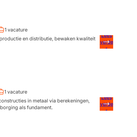
1 vacature
Lees
roductie en distributie, bewaken kwaliteit
verde
r
1 vacature
Lees
onstructies in metaal via berekeningen,
verde
tsborging als fundament.
r