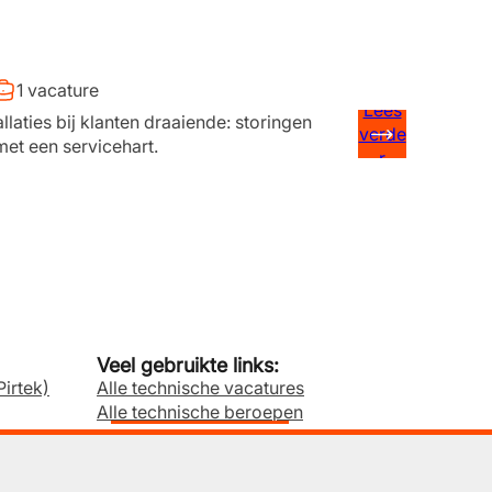
1 vacature
Lees
aties bij klanten draaiende: storingen
verde
et een servicehart.
r
Veel gebruikte links:
irtek)
Alle technische vacatures
Alle technische beroepen
attechniek
Keuzehulp beroepen
Regio initiatieven
(BBL)
Meld je aan voor technisch werk