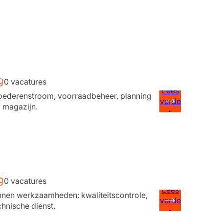
0 vacatures
Lees
 goederenstroom, voorraadbeheer, planning
verde
d magazijn.
r
0 vacatures
Lees
annen werkzaamheden: kwaliteitscontrole,
verde
chnische dienst.
r