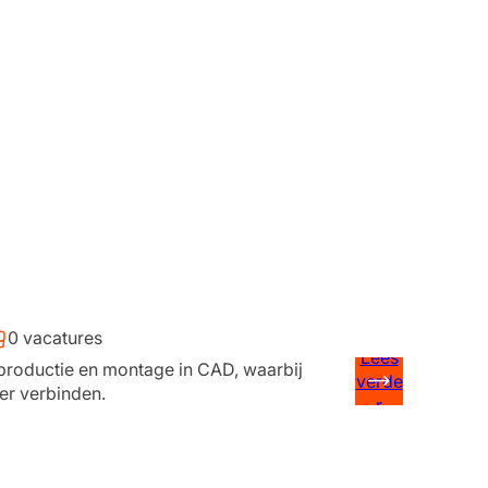
0 vacatures
Lees
productie en montage in CAD, waarbij
verde
oer verbinden.
r