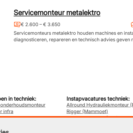
Servicemonteur metalektro
€ 2.600 – € 3.650
Servicemonteurs metalektro houden machines en install
diagnosticeren, repareren en technisch advies geven m
n in techniek:
Instapvacatures techniek:
n onderhoudsmonteur
Allround Hydrauliekmonteur (P
r infra
Rigger (Mammoet)
tallatietechniek
Leerling-monteur (BBL) klima
ergie
(BLR-Bimon)
ktra
Hulpmonteur Elektrotechniek 
ies