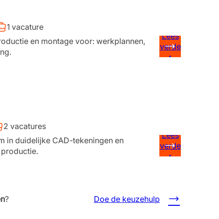
1 vacature
Lees
roductie en montage voor: werkplannen,
verde
ng.
r
2 vacatures
Lees
om in duidelijke CAD-tekeningen en
verde
 productie.
r
en
?
Doe de keuzehulp