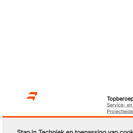
Topberoepe
Service- e
Projectleide
Monteur ins
Engineer en
Monteur ele
Stap in Techniek en toepassing van cook