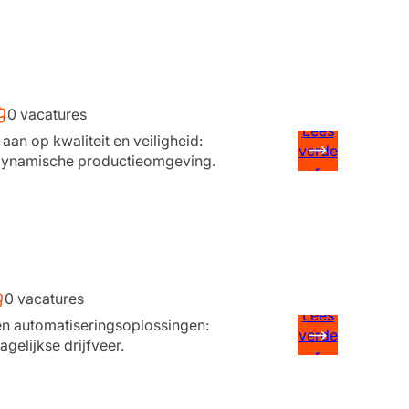
0 vacatures
Lees
an op kwaliteit en veiligheid:
verde
 dynamische productieomgeving.
r
0 vacatures
Lees
en automatiseringsoplossingen:
verde
gelijkse drijfveer.
r