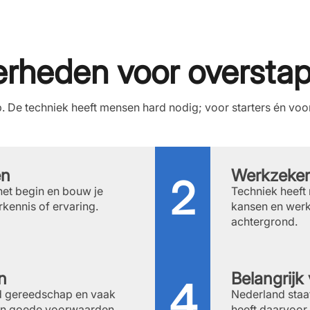
rheden voor oversta
. De techniek heeft mensen hard nodig; voor starters én v
én
Werkzeker
 het begin en bouw je
Techniek heeft 
rkennis of ervaring.
kansen en werkg
achtergrond.
n
Belangrijk
d gereedschap en vaak
Nederland sta
den goede voorwaarden.
heeft daarvoor