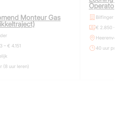
Operator
omend Monteur Gas
Bilfinger
kkeltraject)
€ 2.850 – € 2.
nder
Heerenveen
3 – € 4.151
40 uur praktijk
lijk
r (8 uur leren)