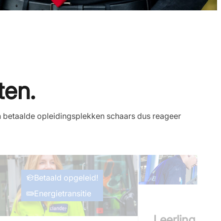
ten.
n betaalde opleidingsplekken schaars dus reageer
Betaald opgeleid!
Energietransitie
Leerling CNC