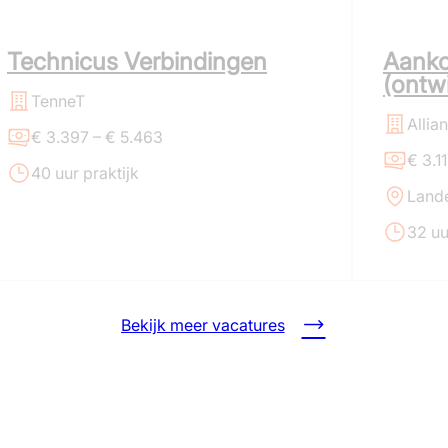
Technicus Verbindingen
Aank
(ontwi
TenneT
Allia
€ 3.397 – € 5.463
€ 3.11
40 uur praktijk
Lande
32 uu
Bekijk meer vacatures