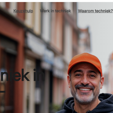
Keuzehulp
Werk in techniek
Waarom techniek?
niek in
-