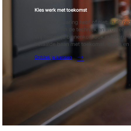
Kies werk met toekomst
Of je nou ervaring hebt of niet: in de r
volop werk in de techniek en in de energ
Wij helpen je binnenkort ook in Noord
betaalde baan met toekomst. Gratis en
Ontdek je kansen