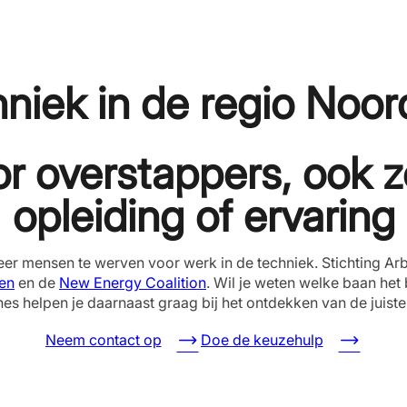
hniek in de regio Noo
r overstappers, ook 
opleiding of ervaring
meer mensen te werven voor werk in de techniek. Stichting Ar
ten
en de
New Energy Coalition
. Wil je weten welke baan het
es helpen je daarnaast graag bij het ontdekken van de juiste 
Neem contact op
Doe de keuzehulp