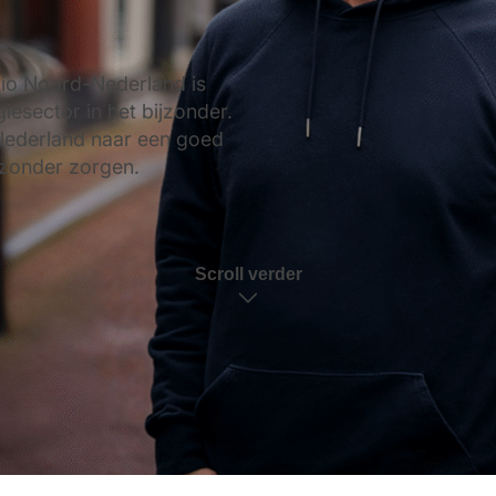
egio Noord-Nederland is
iesector in het bijzonder.
-Nederland naar een goed
 zonder zorgen.
Scroll verder