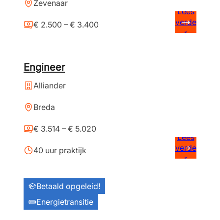
Zevenaar
Lees
verde
€ 2.500 – € 3.400
r
Engineer
Alliander
Breda
€ 3.514 – € 5.020
Lees
verde
40 uur praktijk
r
Betaald opgeleid!
Energietransitie