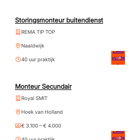
Storingsmonteur buitendienst
REMA TIP TOP
Naaldwijk
Lees
verde
40 uur praktijk
r
Monteur Secundair
Royal SMIT
Hoek van Holland
€ 3.100 – € 4.000
Lees
verde
40 uur praktijk