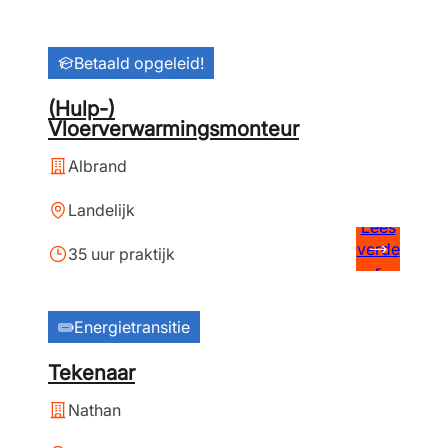
Betaald opgeleid!
(Hulp-)
Vloerverwarmingsmonteur
Albrand
Landelijk
Lees
verde
35 uur praktijk
r
Energietransitie
Tekenaar
Nathan