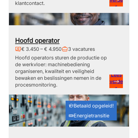
klantcontact.
r
Hoofd operator
€ 3.450 – € 4.950
3 vacatures
Hoofd operators sturen de productie op
de werkvloer: machinebediening
organiseren, kwaliteit en veiligheid
Lees
bewaken en beslissingen nemen in de
verde
procesmonitoring.
r
Betaald opgeleid!
Energietransitie