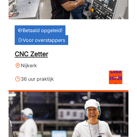
Betaald opgeleid!
Voor overstappers
CNC Zetter
Nijkerk
Lees
verde
36 uur praktijk
r