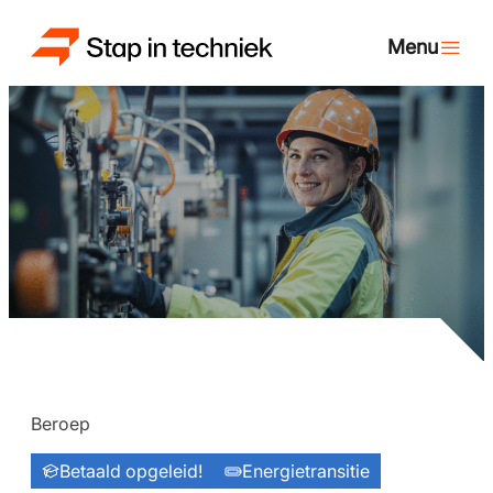
Beroep
Betaald opgeleid!
Energietransitie