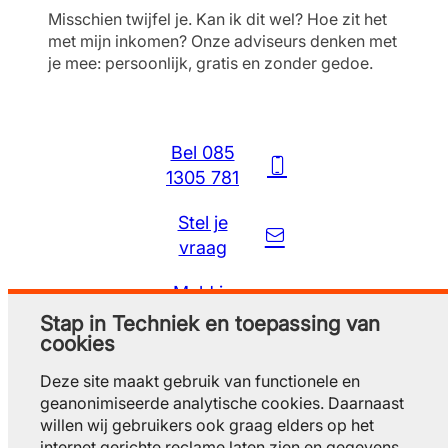
Misschien twijfel je. Kan ik dit wel? Hoe zit het
met mijn inkomen? Onze adviseurs denken met
je mee: persoonlijk, gratis en zonder gedoe.
Bel 085
1305 781
Stel je
vraag
Meld je
gratis aan
Stap in Techniek en toepassing van
cookies
Deze site maakt gebruik van functionele en
geanonimiseerde analytische cookies. Daarnaast
willen wij gebruikers ook graag elders op het
internet gerichte reclame laten zien en gegevens