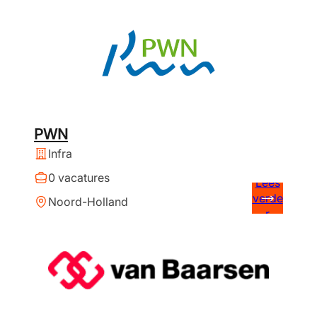
PWN
Infra
0 vacatures
Lees
verde
Noord-Holland
r