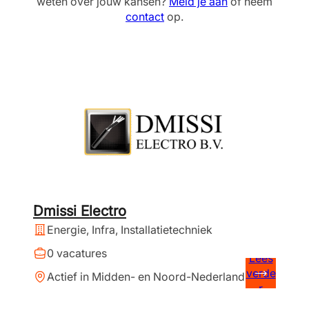
weten over jouw kansen?
Meld je aan
of neem
contact
op.
Dmissi Electro
Energie, Infra, Installatietechniek
0 vacatures
Lees
verde
Actief in Midden- en Noord-Nederland
r