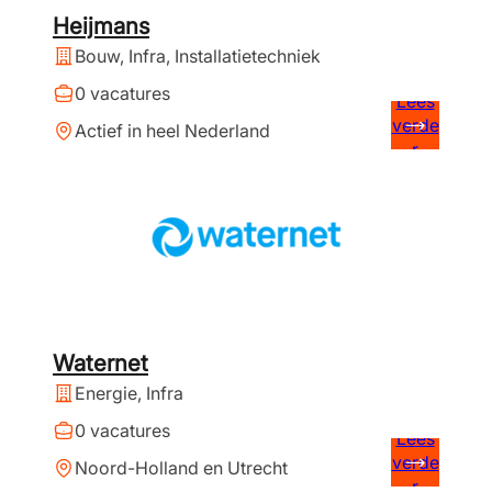
Heijmans
Bouw, Infra, Installatietechniek
0 vacatures
Lees
verde
Actief in heel Nederland
r
Waternet
Energie, Infra
0 vacatures
Lees
verde
Noord-Holland en Utrecht
r