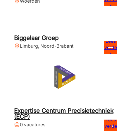
Woerden
r
Biggelaar Groep
Lees
Limburg, Noord-Brabant
verde
r
Expertise Centrum Precisietechniek
(ECP)
Lees
0 vacatures
verde