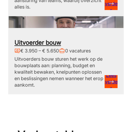
aansturing van teams, waarbij overzicht
verde
alles is.
r
Uitvoerder bouw
€ 3.950 – € 5.650
0 vacatures
Uitvoerders bouw sturen het werk op de
bouwplaats aan: planning, budget en
kwaliteit bewaken, knelpunten oplossen
Lees
en beslissingen nemen wanneer het erop
verde
aankomt.
r