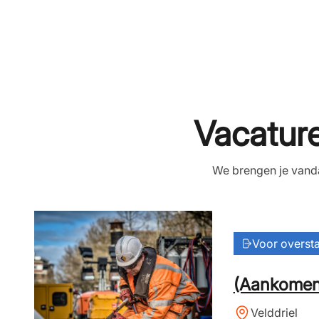
Vacatur
We brengen je vanda
Voor overst
(Aankome
Velddriel