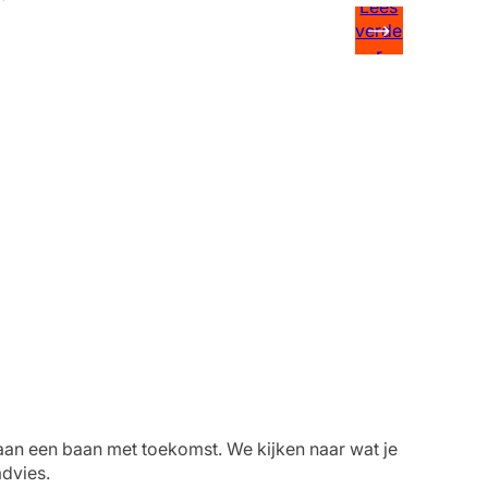
Lees
verde
r
aan een baan met toekomst. We kijken naar wat je
advies.