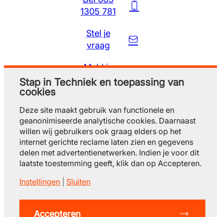
1305 781
Stel je
vraag
Meld je
gratis aan
Stap in Techniek en toepassing van
cookies
Deze site maakt gebruik van functionele en
geanonimiseerde analytische cookies. Daarnaast
willen wij gebruikers ook graag elders op het
internet gerichte reclame laten zien en gegevens
delen met advertentienetwerken. Indien je voor dit
laatste toestemming geeft, klik dan op Accepteren.
Instellingen
|
Sluiten
© 2026 Stap in techniek
privacy
gebruiksvoorwaarden
cookieverklaring
contact
Accepteren