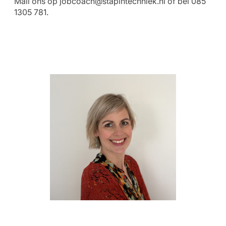
Mail ons op
jobcoach@stapintechniek.nl
of bel 085
1305 781.