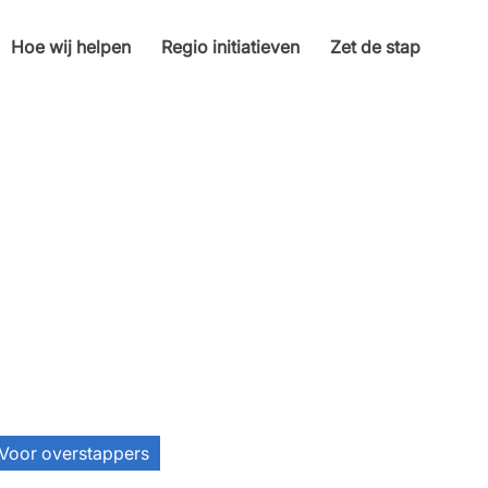
Hoe wij helpen
Regio initiatieven
Zet de stap
Voor overstappers