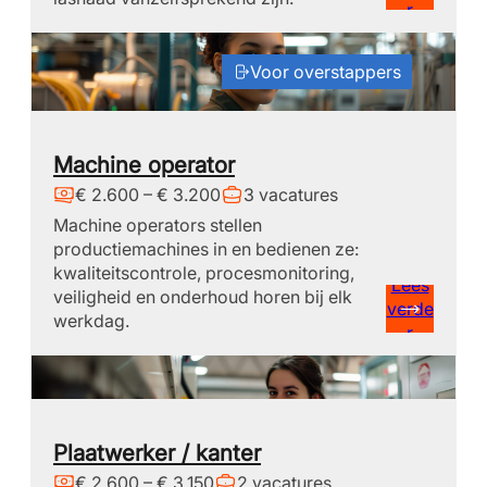
r
Voor overstappers
Machine operator
€ 2.600 – € 3.200
3 vacatures
Machine operators stellen
productiemachines in en bedienen ze:
kwaliteitscontrole, procesmonitoring,
Lees
veiligheid en onderhoud horen bij elk
verde
werkdag.
r
Plaatwerker / kanter
€ 2.600 – € 3.150
2 vacatures