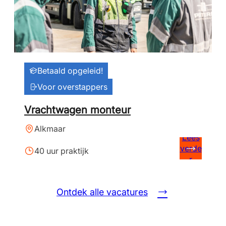
Betaald opgeleid!
Voor overstappers
Vrachtwagen monteur
Alkmaar
Lees
verde
40 uur praktijk
r
Ontdek alle vacatures