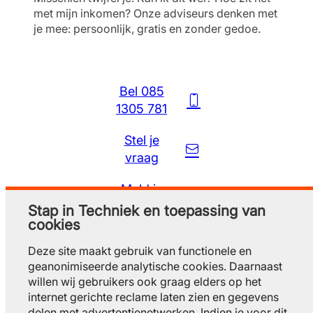
met mijn inkomen? Onze adviseurs denken met
je mee: persoonlijk, gratis en zonder gedoe.
Bel 085
1305 781
Stel je
vraag
Meld je
gratis aan
Stap in Techniek en toepassing van
cookies
Deze site maakt gebruik van functionele en
geanonimiseerde analytische cookies. Daarnaast
willen wij gebruikers ook graag elders op het
internet gerichte reclame laten zien en gegevens
delen met advertentienetwerken. Indien je voor dit