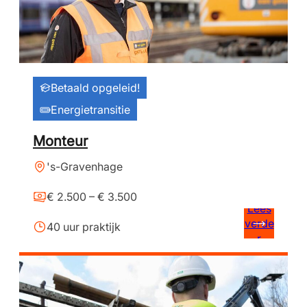
Betaald opgeleid!
Energietransitie
Monteur
's-Gravenhage
€ 2.500 – € 3.500
Lees
verde
40 uur praktijk
r