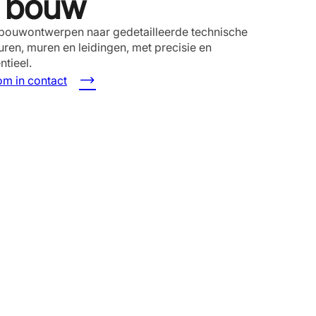
r bouw
bouwontwerpen naar gedetailleerde technische
ren, muren en leidingen, met precisie en
ntieel.
m in contact