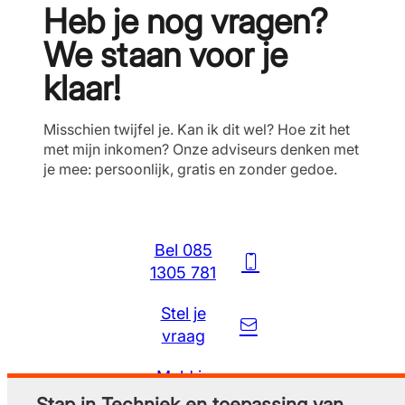
Heb je nog vragen?
We staan voor je
klaar!
Misschien twijfel je. Kan ik dit wel? Hoe zit het
met mijn inkomen? Onze adviseurs denken met
je mee: persoonlijk, gratis en zonder gedoe.
Bel 085
1305 781
Stel je
vraag
Meld je
gratis aan
Stap in Techniek en toepassing van