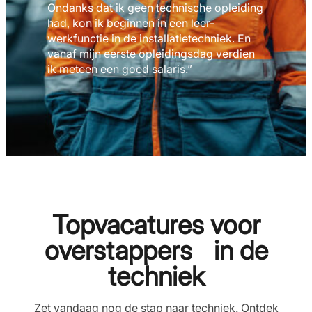
Ondanks dat ik geen technische opleiding
had, kon ik beginnen in een leer-
werkfunctie in de installatietechniek. En
vanaf mijn eerste opleidingsdag verdien
ik meteen een goed salaris.”
Topvacatures voor
overstappers in de
techniek
Zet vandaag nog de stap naar techniek. Ontdek