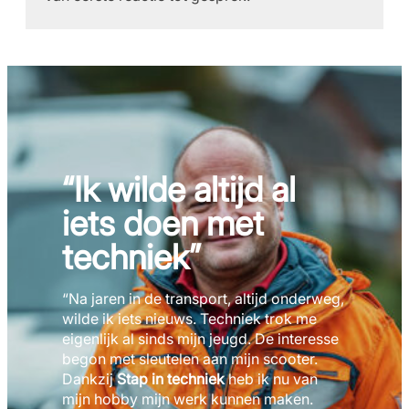
“Ik wilde altijd al
iets doen met
techniek”
“Na jaren in de transport, altijd onderweg,
wilde ik iets nieuws. Techniek trok me
eigenlijk al sinds mijn jeugd. De interesse
begon met sleutelen aan mijn scooter.
Dankzij
Stap in techniek
heb ik nu van
mijn hobby mijn werk kunnen maken.