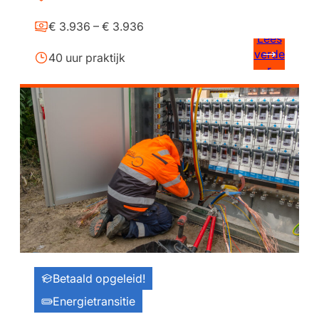
€ 3.936 – € 3.936
Lees
verde
40 uur praktijk
r
Betaald opgeleid!
Energietransitie