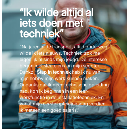
“Ik wilde altijd al
iets doen met
techniek”
“Na jaren in de transport, altijd onderweg,
wilde ik iets nieuws. Techniek trok me
eigenlijk al sinds mijn jeugd. De interesse
begon met sleutelen aan mijn scooter.
Dankzij
Stap in techniek
heb ik nu van
mijn hobby mijn werk kunnen maken.
Ondanks dat ik geen technische opleiding
had, kon ik beginnen in een leer-
werkfunctie in de installatietechniek. En
vanaf mijn eerste opleidingsdag verdien
ik meteen een goed salaris.”