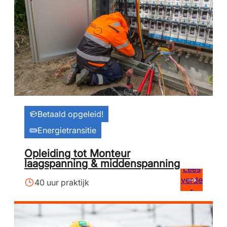
Betaald opgeleid!
Energietransitie
Opleiding tot Monteur
laagspanning & middenspanning
Lees
verde
40 uur praktijk
r