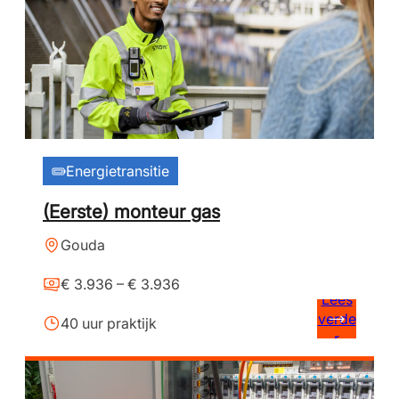
Energietransitie
(Eerste) monteur gas
Gouda
€ 3.936 – € 3.936
Lees
verde
40 uur praktijk
r