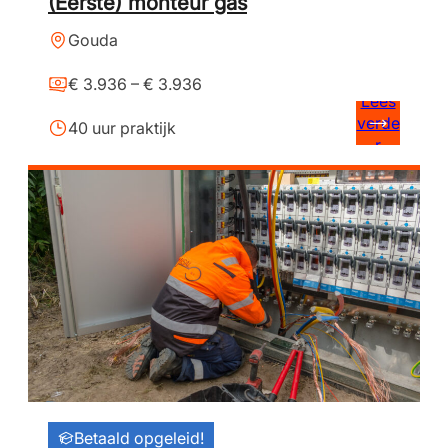
(Eerste) monteur gas
Gouda
€ 3.936 – € 3.936
Lees
verde
40 uur praktijk
r
Betaald opgeleid!