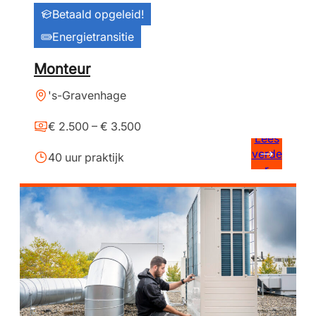
Betaald opgeleid!
Energietransitie
Monteur
's-Gravenhage
€ 2.500 – € 3.500
Lees
verde
40 uur praktijk
r