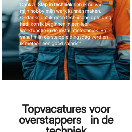
Dankzij
Stap in techniek
heb ik nu van
mijn hobby mijn werk kunnen maken.
Ondanks dat ik geen technische opleiding
had, kon ik beginnen in een leer-
werkfunctie in de installatietechniek. En
vanaf mijn eerste opleidingsdag verdien
ik meteen een goed salaris.”
Topvacatures voor
overstappers in de
techniek