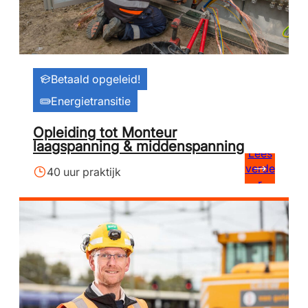
Betaald opgeleid!
Energietransitie
Opleiding tot Monteur
laagspanning & middenspanning
Lees
verde
40 uur praktijk
r