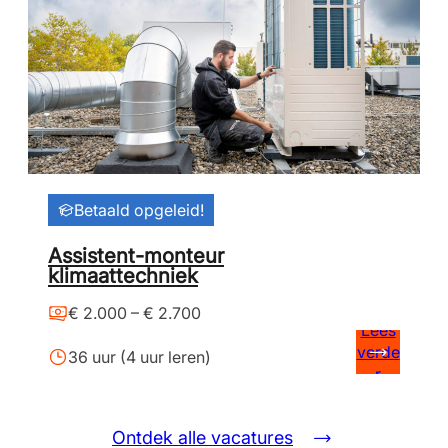
Betaald opgeleid!
Assistent-monteur
klimaattechniek
€ 2.000 – € 2.700
Lees
verde
36 uur (4 uur leren)
r
Ontdek alle vacatures