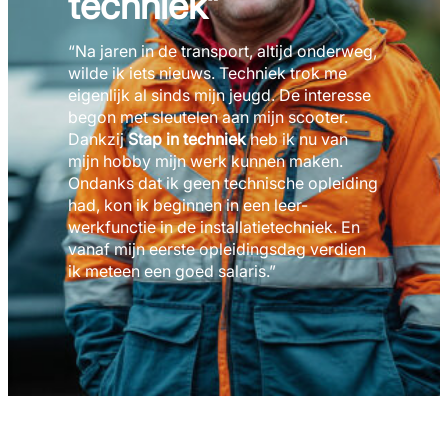
techniek”
“Na jaren in de transport, altijd onderweg,
wilde ik iets nieuws. Techniek trok me
eigenlijk al sinds mijn jeugd. De interesse
begon met sleutelen aan mijn scooter.
Dankzij
Stap in techniek
heb ik nu van
mijn hobby mijn werk kunnen maken.
Ondanks dat ik geen technische opleiding
had, kon ik beginnen in een leer-
werkfunctie in de installatietechniek. En
vanaf mijn eerste opleidingsdag verdien
ik meteen een goed salaris.”