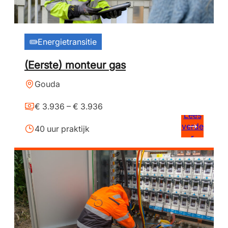
Energietransitie
(Eerste) monteur gas
Gouda
€ 3.936 – € 3.936
Lees
verde
40 uur praktijk
r