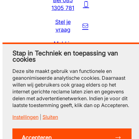
Bel 085
1305 781
Stel je
vraag
Meld je
gratis aan
Stap in Techniek en toepassing van
cookies
Deze site maakt gebruik van functionele en
geanonimiseerde analytische cookies. Daarnaast
willen wij gebruikers ook graag elders op het
internet gerichte reclame laten zien en gegevens
delen met advertentienetwerken. Indien je voor dit
laatste toestemming geeft, klik dan op Accepteren.
Instellingen
|
Sluiten
© 2026 Stap in techniek
privacy
gebruiksvoorwaarden
cookieverklaring
contact
Accepteren