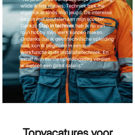
wilde ik iets nieuws. Techniek trok me
eigenlijk al sinds mijn jeugd. De interesse
begon met sleutelen aan mijn scooter.
Dankzij
Stap in techniek
heb ik nu van
mijn hobby mijn werk kunnen maken.
Ondanks dat ik geen technische opleiding
had, kon ik beginnen in een leer-
werkfunctie in de installatietechniek. En
vanaf mijn eerste opleidingsdag verdien
ik meteen een goed salaris.”
Topvacatures voor