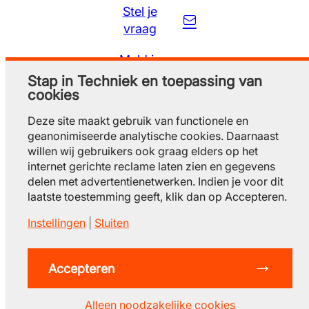
Stel je
vraag
Meld je
gratis aan
Stap in Techniek en toepassing van
cookies
Deze site maakt gebruik van functionele en
geanonimiseerde analytische cookies. Daarnaast
willen wij gebruikers ook graag elders op het
internet gerichte reclame laten zien en gegevens
delen met advertentienetwerken. Indien je voor dit
laatste toestemming geeft, klik dan op Accepteren.
Instellingen
|
Sluiten
© 2026 Stap in techniek
privacy
gebruiksvoorwaarden
cookieverklaring
contact
Accepteren
arbeidsmatchplatfor
m
.nl
Alleen noodzakelijke cookies