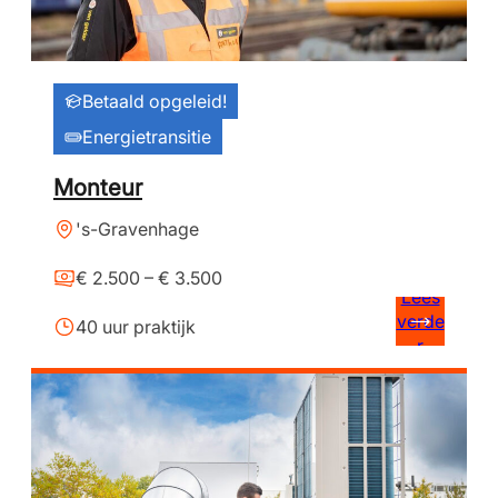
Betaald opgeleid!
Energietransitie
Monteur
's-Gravenhage
€ 2.500 – € 3.500
Lees
verde
40 uur praktijk
r