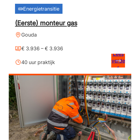
Energietransitie
(Eerste) monteur gas
Gouda
€ 3.936 – € 3.936
Lees
verde
40 uur praktijk
r