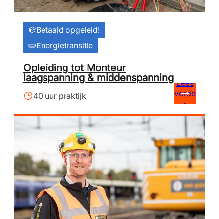
Betaald opgeleid!
Energietransitie
Opleiding tot Monteur
laagspanning & middenspanning
Lees
verde
40 uur praktijk
r