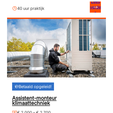
Lees
verde
40 uur praktijk
r
Betaald opgeleid!
Assistent-monteur
klimaattechniek
€ 2.000 – € 2.700