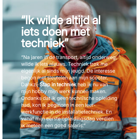
“Ik wilde altijd al
iets doen met
techniek”
“Na jaren in de transport, altijd onderweg,
wilde ik iets nieuws. Techniek trok me
eigenlijk al sinds mijn jeugd. De interesse
begon met sleutelen aan mijn scooter.
Dankzij
Stap in techniek
heb ik nu van
mijn hobby mijn werk kunnen maken.
Ondanks dat ik geen technische opleiding
had, kon ik beginnen in een leer-
werkfunctie in de installatietechniek. En
vanaf mijn eerste opleidingsdag verdien
ik meteen een goed salaris.”