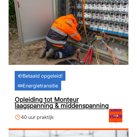
Betaald opgeleid!
Energietransitie
Opleiding tot Monteur
laagspanning & middenspanning
Lees
verde
40 uur praktijk
r