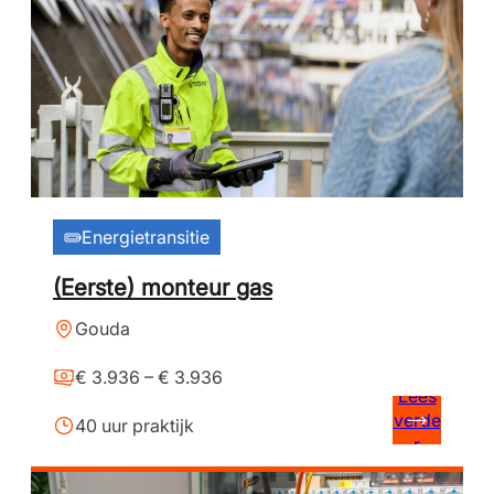
Energietransitie
(Eerste) monteur gas
Gouda
€ 3.936 – € 3.936
Lees
verde
40 uur praktijk
r