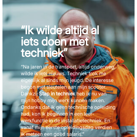
“Ik wilde altijd al
iets doen met
techniek”
“Na jaren in de transport, altijd onderweg,
wilde ik iets nieuws. Techniek trok me
eigenlijk al sinds mijn jeugd. De interesse
begon met sleutelen aan mijn scooter.
Dankzij
Stap in techniek
heb ik nu van
mijn hobby mijn werk kunnen maken.
Ondanks dat ik geen technische opleiding
had, kon ik beginnen in een leer-
werkfunctie in de installatietechniek. En
vanaf mijn eerste opleidingsdag verdien
ik meteen een goed salaris.”