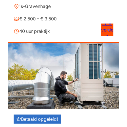
's-Gravenhage
€ 2.500 – € 3.500
Lees
verde
40 uur praktijk
r
Betaald opgeleid!