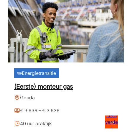
Energietransitie
(Eerste) monteur gas
Gouda
€ 3.936 – € 3.936
Lees
verde
40 uur praktijk
r