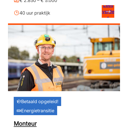
€ 2.850 – € 5.000
Lees
verde
40 uur praktijk
r
Betaald opgeleid!
Energietransitie
Monteur