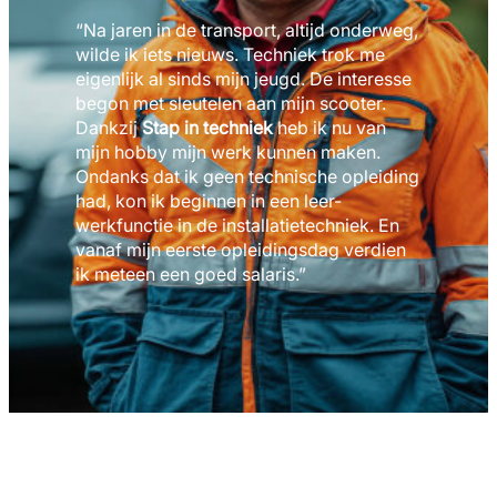
“Na jaren in de transport, altijd onderweg,
wilde ik iets nieuws. Techniek trok me
eigenlijk al sinds mijn jeugd. De interesse
begon met sleutelen aan mijn scooter.
Dankzij
Stap in techniek
heb ik nu van
mijn hobby mijn werk kunnen maken.
Ondanks dat ik geen technische opleiding
had, kon ik beginnen in een leer-
werkfunctie in de installatietechniek. En
vanaf mijn eerste opleidingsdag verdien
ik meteen een goed salaris.”