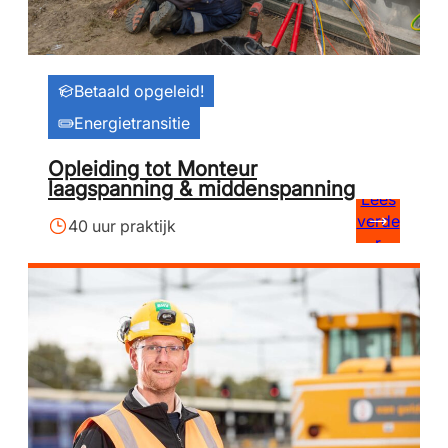
Betaald opgeleid!
Energietransitie
Opleiding tot Monteur
laagspanning & middenspanning
Lees
verde
40 uur praktijk
r