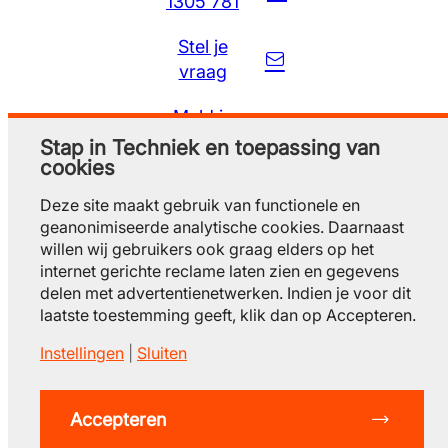
1305 781
Stel je
vraag
Meld je
gratis aan
Stap in Techniek en toepassing van
cookies
Deze site maakt gebruik van functionele en
geanonimiseerde analytische cookies. Daarnaast
willen wij gebruikers ook graag elders op het
internet gerichte reclame laten zien en gegevens
delen met advertentienetwerken. Indien je voor dit
laatste toestemming geeft, klik dan op Accepteren.
Instellingen
|
Sluiten
© 2026 Stap in techniek
privacy
gebruiksvoorwaarden
cookieverklaring
contact
Accepteren