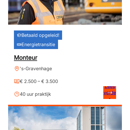
Betaald opgeleid!
Energietransitie
Monteur
's-Gravenhage
€ 2.500 – € 3.500
Lees
verde
40 uur praktijk
r