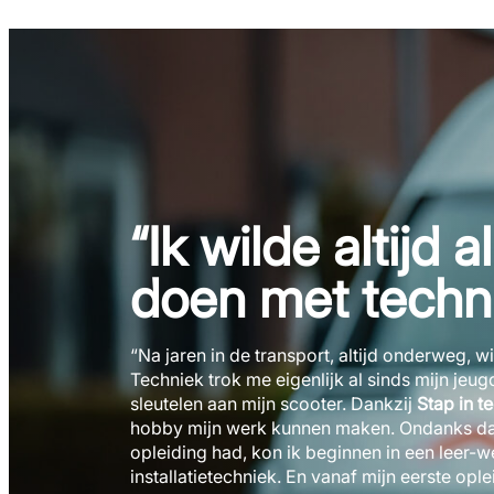
“Ik wilde altijd al
doen met techn
“Na jaren in de transport, altijd onderweg, wi
Techniek trok me eigenlijk al sinds mijn jeu
sleutelen aan mijn scooter. Dankzij
Stap in t
hobby mijn werk kunnen maken. Ondanks dat
opleiding had, kon ik beginnen in een leer-w
installatietechniek. En vanaf mijn eerste opl