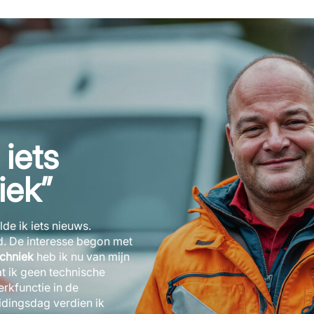
 iets
iek”
lde ik iets nieuws.
gd. De interesse begon met
echniek
heb ik nu van mijn
 ik geen technische
erkfunctie in de
eidingsdag verdien ik