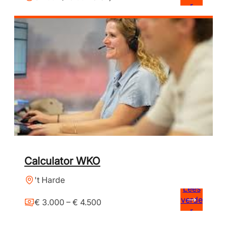
r
Calculator WKO
't Harde
Lees
verde
€ 3.000 – € 4.500
r