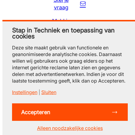
vraag
Meld je
gratis aan
Stap in Techniek en toepassing van
cookies
Deze site maakt gebruik van functionele en
geanonimiseerde analytische cookies. Daarnaast
willen wij gebruikers ook graag elders op het
internet gerichte reclame laten zien en gegevens
delen met advertentienetwerken. Indien je voor dit
laatste toestemming geeft, klik dan op Accepteren.
Instellingen
|
Sluiten
© 2026 Stap in techniek
privacy
gebruiksvoorwaarden
cookieverklaring
contact
Accepteren
arbeidsmatchplatfor
m
.nl
Alleen noodzakelijke cookies