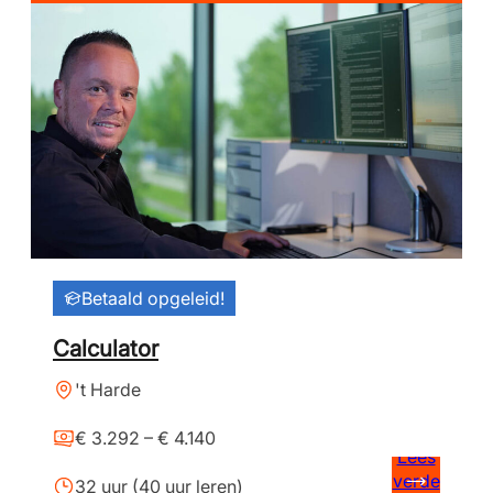
Betaald opgeleid!
Calculator
't Harde
€ 3.292 – € 4.140
Lees
verde
32 uur (40 uur leren)